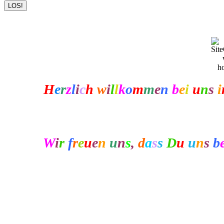
H
e
r
z
l
i
c
h
w
i
l
l
k
o
m
m
e
n
b
e
i
u
n
s
i
W
i
r
f
r
e
u
e
n
u
n
s
,
d
a
s
s
D
u
u
n
s
b